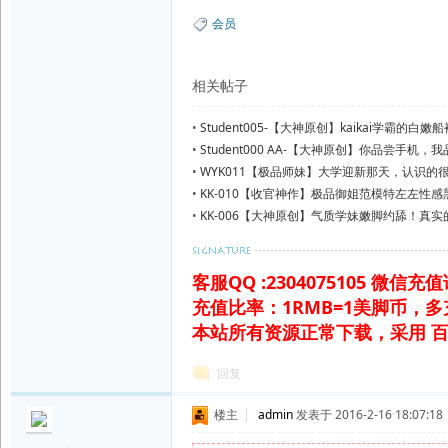
会员
相关帖子
•
Student005-【大神原创】kaikai学霸的
想舔
•
Student000 AA-【大神原创】你品尝手机
网
脚！
•
WYK011【极品师妹】大学迎新那天，认识的
嫩
•
KK-010【收官神作】极品御姐范模特左左性感
在鞋里面的唾液！贱
•
KK-006【大神原创】气质学妹嫩脚约舔！真
称！
客服QQ :2304075105 微信
充值比率：1RMB=1美脚币，
本站所有资源正常下载，采用 
回复
楼主
|
admin
发表于 2016-2-16 18:07:18