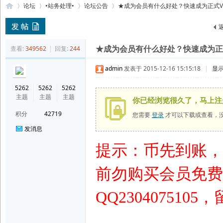
论坛
•站务处理•
论坛公告
★成为会员有什么好处？快速成为正式VIP/黄金
索
92
»
›
›
›
查看:
349562
|
回复:
244
★成为会员有什么好处？快速成为正式V
admin
发表于 2015-12-16 15:15:18
|
显
5262
5262
5262
主题
主题
主题
你已经浏览很久了，马上注
积分
42719
您需要
登录
才可以下载或查看，
发消息
提示：币先到账，
美
前勿购买会员免费
QQ230407510