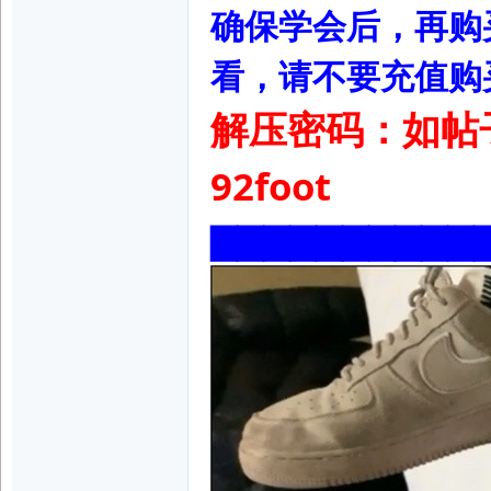
确保学会后，再购
脚
看，请不要充值购
解压密码：如帖
92foot
▇▇▇▇▇▇▇▇▇▇
论