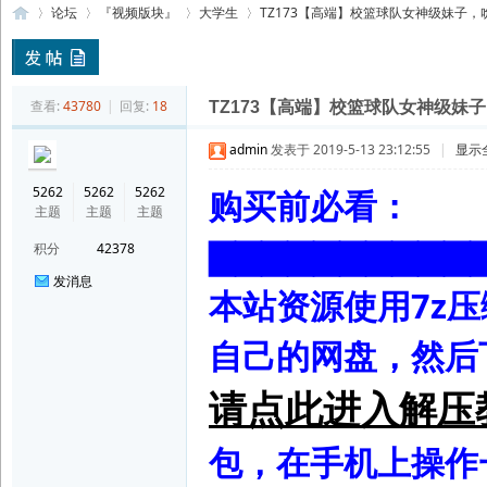
论坛
『视频版块』
大学生
TZ173【高端】校篮球队女神级妹子，吮吸
索
92
»
›
›
›
查看:
43780
|
回复:
18
TZ173【高端】校篮球队女神级妹
admin
发表于 2019-5-13 23:12:55
|
显示
5262
5262
5262
购买前必看：
主题
主题
主题
▇▇▇▇▇▇▇▇▇▇
积分
42378
发消息
本站资源使用7z
美
自己的网盘，然后
请点此进入解压
包，在手机上操作